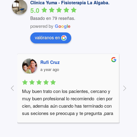
Clínica Yuma - Fisioterapia La Algaba.
5.0
Basado en 79 reseñas.
powered by
G
o
o
g
l
e
valóranos en
Alejandro Martinez
a year ago
ano y 
Gracias a ponerme en tus manos no ha sido 
Todo
en por 
necesario hacer rehabilitación en el hospital. 
o con 
Trato inmejorable, y por tu preocupación,  lo 
 ,para 
recomiendo 100%